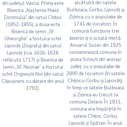
alcătuită din satele
din județul Vaslui. Prima este
Bulboaca, Corbu, Lipovăț și
Biserica „Nașterea Maicii
Zizinca, cu o populație de
Domnului” din satul Chițoc
1741 de locuitori. În
(1852-1855), a doua este
comună funcționa trei
Biserica de lemn „Sf.
biserici și o școală mixtă.
Gheorghe” a fostului schit
Anuarul Socec din 1925
Lipovăț (Zografu) din satul
consemnează comuna în
Lipovăț (cca. 1626-1628,
plasa Solești din același
refăcută 1717) și Biserica de
județ, cu o populație de
lemn „Sf. Nicolae” a fostului
2890 de locuitori (în satele
schit Orgoeștii Noi (din satul
Chițocu-Corbu și Lipovăț),
Căpușneni, cu datare din anul
în timp ce satele Bulboaca
1792).
și Zizinca au trecut la
comuna Deleni. În 1931,
comuna era împărțită în
satele Chițoc, Corbu,
Lipovăț și Spătari. În anul