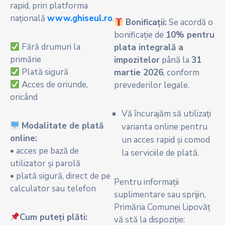
rapid, prin platforma
națională
www.ghiseul.ro
.
Bonificații:
Se acordă o
bonificație de
10% pentru
Fără drumuri la
plata integrală a
primărie
impozitelor
până la
31
Plată sigură
martie 2026
, conform
Acces de oriunde,
prevederilor legale.
oricând
Vă încurajăm să utilizați
Modalitate de plată
varianta online pentru
online:
un acces rapid și comod
• acces pe bază de
la serviciile de plată.
utilizator și parolă
• plată sigură, direct de pe
Pentru informații
calculator sau telefon
suplimentare sau sprijin,
Primăria Comunei Lipovăț
Cum puteți plăti:
vă stă la dispoziție: