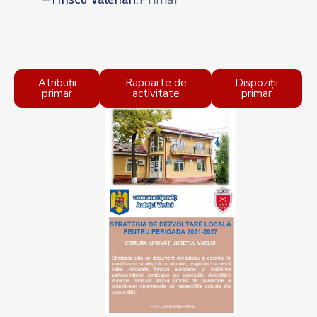
Atribuții
Rapoarte de
Dispoziții
primar
activitate
primar