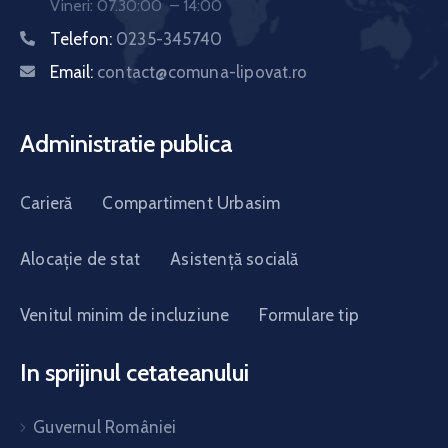
Vineri: 07.30:00 – 14:00
Telefon:
0235-345740
Email:
contact@comuna-lipovat.ro
Administratie publica
Carieră
Compartiment Urbasim
Alocație de stat
Asistență socială
Venitul minim de incluziune
Formulare tip
In sprijinul cetateanului
Guvernul României