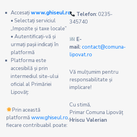
Accesați
www.ghiseul.ro
Telefon
: 0235-
• Selectați serviciul
345740
„Impozite și taxe locale”
• Autentificați-vă și
E-
urmați pașii indicați în
mail
:
contact@comuna-
platformă
lipovat.ro
Platforma este
accesibilă și prin
Vă mulțumim pentru
intermediul site-ului
responsabilitate și
oficial al Primăriei
implicare!
Lipovăț:
Cu stimă,
Prin această
Primar Comuna Lipovăț
platformă
www.ghiseul.ro
,
Hriscu Valerian
fiecare contribuabil poate: