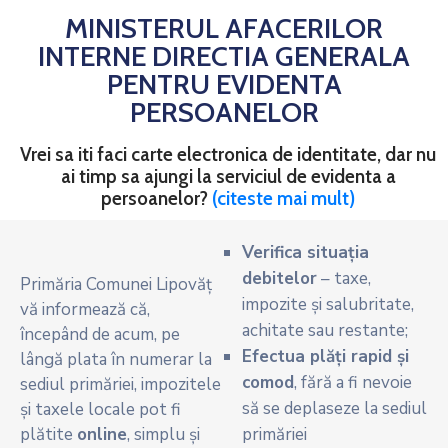
MINISTERUL AFACERILOR
INTERNE DIRECTIA GENERALA
PENTRU EVIDENTA
PERSOANELOR
Vrei sa iti faci carte electronica de identitate, dar nu
ai timp sa ajungi la serviciul de evidenta a
persoanelor?
(citeste mai mult)
Verifica situația
debitelor
– taxe,
Primăria Comunei Lipovăț
impozite și salubritate,
vă informează că,
achitate sau restante;
începând de acum, pe
Efectua plăți rapid și
lângă plata în numerar la
comod
, fără a fi nevoie
sediul primăriei, impozitele
să se deplaseze la sediul
și taxele locale pot fi
plătite
online
, simplu și
primăriei