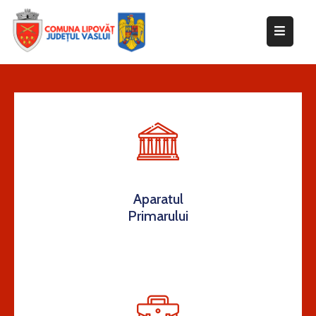
Despre
primărie
Informații
de
interes
public
Transparență
Aparatul
decizională
Primarului
Integritate
instituțională
Anunțuri