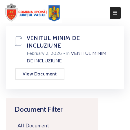
Despre
primărie
VENITUL MINIM DE
INCLUZIUNE
Informații
de
February 2, 2026
- In
VENITUL MINIM
interes
DE INCLUZIUNE
public
View Document
Transparență
decizională
Integritate
instituțională
Document Filter
Anunțuri
All Document