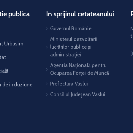
ie publica
In sprijinul cetateanului
Guvernul României
N
t
Ministerul dezvoltarii,
t Urbasim
lucrărilor publice și
administrației
tat
Agenția Națională pentru
ială
Ocuparea Forței de Muncă
Prefectura Vaslui
m de incluziune
Consiliul Județean Vaslui