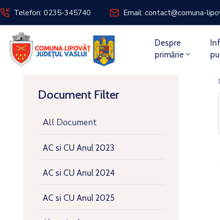
Telefon: 0235-345740
Email: contact@comuna-lipo
Despre
In
primărie
pu
Document Filter
All Document
AC si CU Anul 2023
AC si CU Anul 2024
AC si CU Anul 2025