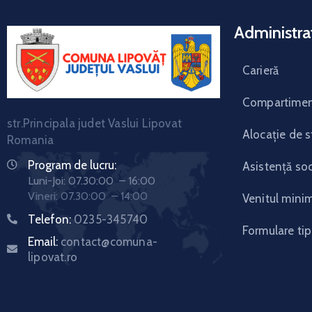
Administrat
Carieră
Compartimen
str.Principala judet Vaslui Lipovat
Alocație de s
Romania
Program de lucru:
Asistență soc
Luni-Joi: 07.30:00 – 16:00
Vineri: 07.30:00 – 14:00
Venitul mini
Telefon:
0235-345740
Formulare tip
Email:
contact@comuna-
lipovat.ro