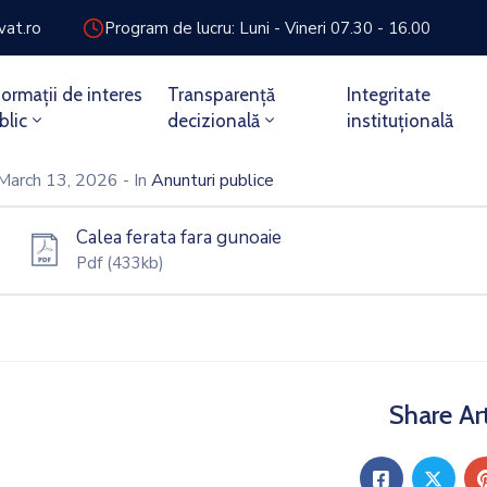
vat.ro
Program de lucru: Luni - Vineri 07.30 - 16.00
formații de interes
Transparență
Integritate
blic
decizională
instituțională
March 13, 2026
- In
Anunturi publice
Calea ferata fara gunoaie
Pdf
(433kb)
Share Art