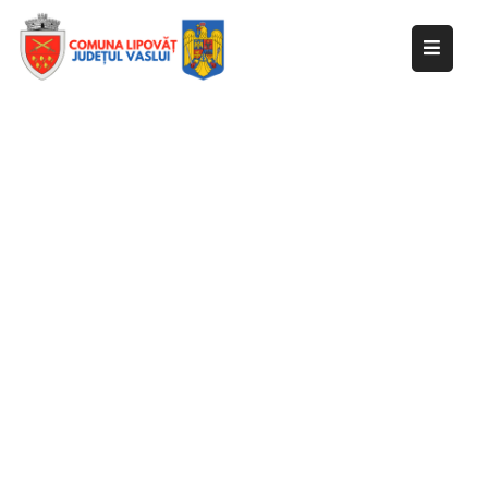
Despre
primărie
Informații
de
interes
public
Transparență
decizională
Integritate
instituțională
Anunțuri