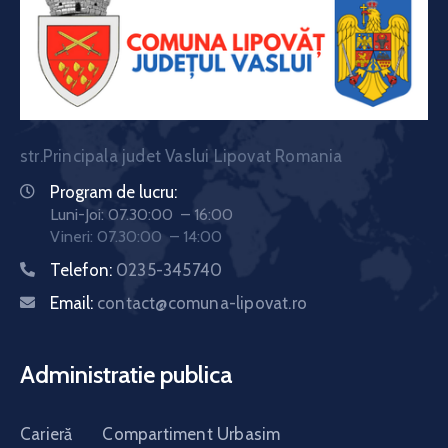
str.Principala judet Vaslui Lipovat Romania
Program de lucru:
Luni-Joi: 07.30:00 – 16:00
Vineri: 07.30:00 – 14:00
Telefon:
0235-345740
Email:
contact@comuna-lipovat.ro
Administratie publica
Carieră
Compartiment Urbasim