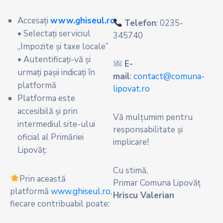
Accesați
www.ghiseul.ro
Telefon
: 0235-
• Selectați serviciul
345740
„Impozite și taxe locale”
• Autentificați-vă și
E-
urmați pașii indicați în
mail
:
contact@comuna-
platformă
lipovat.ro
Platforma este
accesibilă și prin
Vă mulțumim pentru
intermediul site-ului
responsabilitate și
oficial al Primăriei
implicare!
Lipovăț:
Cu stimă,
Prin această
Primar Comuna Lipovăț
platformă
www.ghiseul.ro
,
Hriscu Valerian
fiecare contribuabil poate: