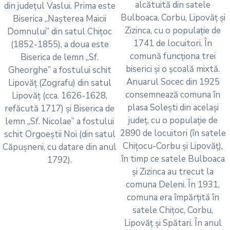
alcătuită din satele
din județul Vaslui. Prima este
Bulboaca, Corbu, Lipovăț și
Biserica „Nașterea Maicii
Zizinca, cu o populație de
Domnului” din satul Chițoc
1741 de locuitori. În
(1852-1855), a doua este
comună funcționa trei
Biserica de lemn „Sf.
biserici și o școală mixtă.
Gheorghe” a fostului schit
Anuarul Socec din 1925
Lipovăț (Zografu) din satul
consemnează comuna în
Lipovăț (cca. 1626-1628,
plasa Solești din același
refăcută 1717) și Biserica de
județ, cu o populație de
lemn „Sf. Nicolae” a fostului
2890 de locuitori (în satele
schit Orgoeștii Noi (din satul
Chițocu-Corbu și Lipovăț),
Căpușneni, cu datare din anul
în timp ce satele Bulboaca
1792).
și Zizinca au trecut la
comuna Deleni. În 1931,
comuna era împărțită în
satele Chițoc, Corbu,
Lipovăț și Spătari. În anul