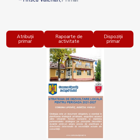
Atribuții
Rapoarte de
Dispoziții
primar
activitate
primar