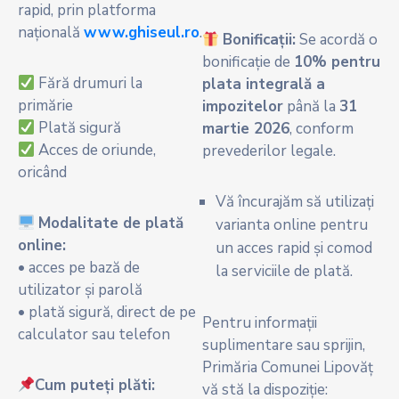
rapid, prin platforma
națională
www.ghiseul.ro
.
Bonificații:
Se acordă o
bonificație de
10% pentru
Fără drumuri la
plata integrală a
primărie
impozitelor
până la
31
Plată sigură
martie 2026
, conform
Acces de oriunde,
prevederilor legale.
oricând
Vă încurajăm să utilizați
Modalitate de plată
varianta online pentru
online:
un acces rapid și comod
• acces pe bază de
la serviciile de plată.
utilizator și parolă
• plată sigură, direct de pe
Pentru informații
calculator sau telefon
suplimentare sau sprijin,
Primăria Comunei Lipovăț
Cum puteți plăti:
vă stă la dispoziție: