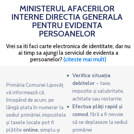
MINISTERUL AFACERILOR
INTERNE DIRECTIA GENERALA
PENTRU EVIDENTA
PERSOANELOR
Vrei sa iti faci carte electronica de identitate, dar nu
ai timp sa ajungi la serviciul de evidenta a
persoanelor?
(citeste mai mult)
Verifica situația
debitelor
– taxe,
Primăria Comunei Lipovăț
impozite și salubritate,
vă informează că,
achitate sau restante;
începând de acum, pe
Efectua plăți rapid și
lângă plata în numerar la
comod
, fără a fi nevoie
sediul primăriei, impozitele
să se deplaseze la sediul
și taxele locale pot fi
plătite
online
, simplu și
primăriei