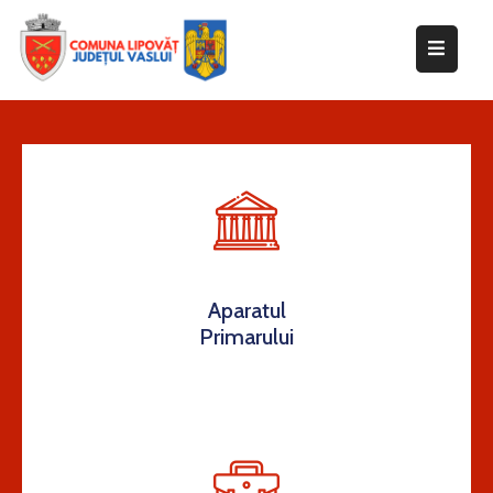
Despre
primărie
Informații
de
interes
public
Transparență
Aparatul
decizională
Primarului
Integritate
instituțională
Anunțuri