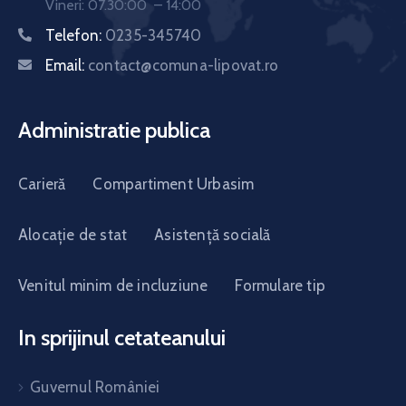
Vineri: 07.30:00 – 14:00
Telefon:
0235-345740
Email:
contact@comuna-lipovat.ro
Administratie publica
Carieră
Compartiment Urbasim
Alocație de stat
Asistență socială
Venitul minim de incluziune
Formulare tip
In sprijinul cetateanului
Guvernul României