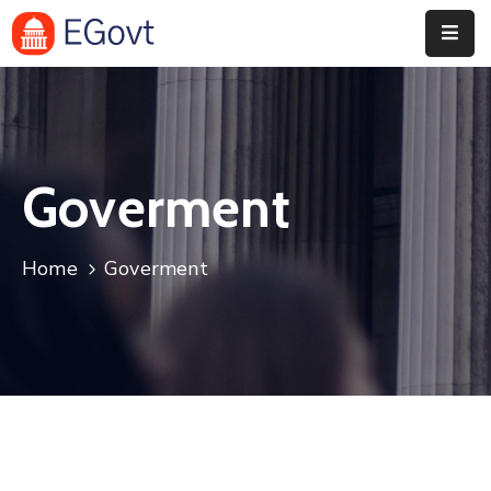
Despre
Primărie
Informații
Goverment
De
Interes
Public
Home
Goverment
Transparență
Decizională
Integritate
Instituțională
Anunțuri