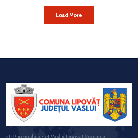
Load More
str.Principala judet Vaslui Lipovat Romania